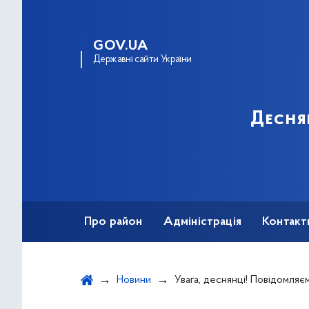
GOV.UA
Державні сайти України
Десня
Про район
Адміністрація
Контакт
Новини
Увага, деснянці! Повідомляємо про планову дезінфекцію та про