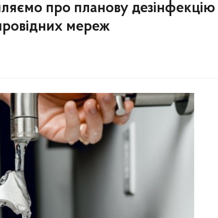
омляємо про планову дезінфекцію
провідних мереж