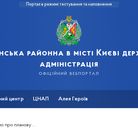
Портал в режимі тестування та наповнення
нська районна в місті Києві де
адміністрація
офіційний вебпортал
ний центр
ЦНАП
Алея Героїв
мивку міських водопровідних мереж