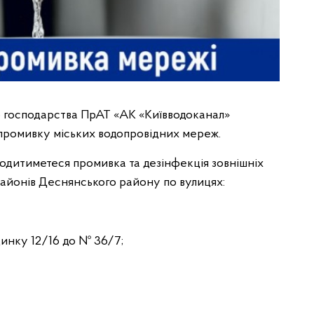
о господарства ПрАТ «АК «Київводоканал»
промивку міських водопровідних мереж.
роводитиметеся промивка та дезінфекція зовнішніх
районів Деснянського району по вулицях:
динку 12/16 до № 36/7;