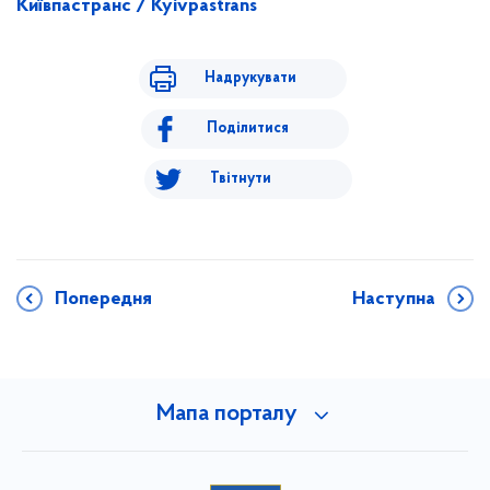
Київпастранс / Kyivpastrans
Надрукувати
Поділитися
Твітнути
Попередня
Наступна
Мапа порталу