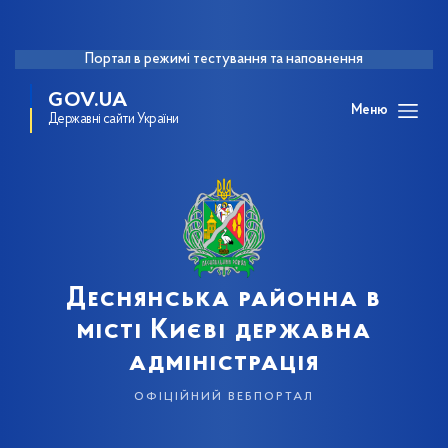
Портал в режимі тестування та наповнення
GOV.UA
Меню
Державні сайти України
Деснянська районна в
місті Києві державна
адміністрація
офіційний вебпортал