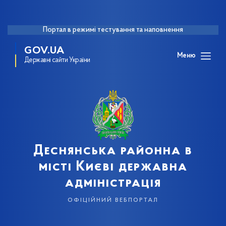
Портал в режимі тестування та наповнення
GOV.UA
Меню
Державні сайти України
Деснянська районна в
місті Києві державна
адміністрація
офіційний вебпортал