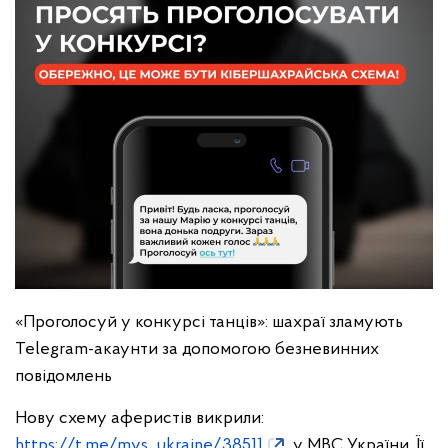
«Проголосуй у конкурсі танців»: шахраї зламують
Telegram-акаунти за допомогою безневинних
повідомлень
Нову схему аферистів викрили:
https://t.me/mvs_ukraine/38511
у МВС України. Її