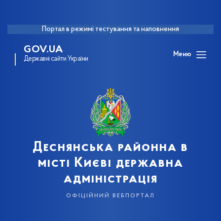
Портал в режимі тестування та наповнення
GOV.UA
Меню
Державні сайти України
Деснянська районна в
місті Києві державна
адміністрація
офіційний вебпортал