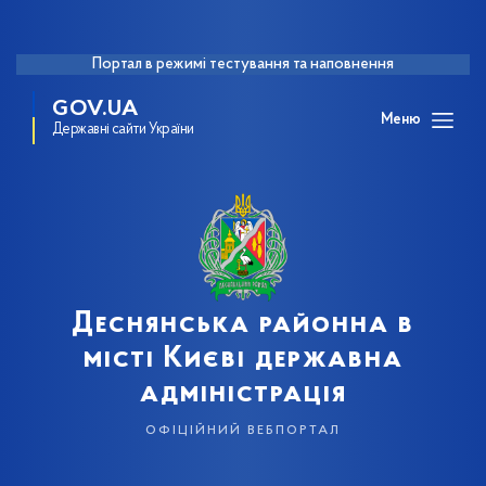
Портал в режимі тестування та наповнення
GOV.UA
Меню
Державні сайти України
Деснянська районна в
місті Києві державна
адміністрація
офіційний вебпортал