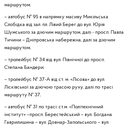
маршрутом;
– автобус № 95 в напрямку масиву Микільська
Слобідка від зал. пл. Лівий Берег до вул. Юрія
Шумського за діючим маршрутом, далі - просп. Павла
Тичини – Дніпровська набережна, далі за діючим
маршрутом;
– тролейбус № 34 від вул. Північної до просп.
Степана Бандери;
– тролейбус № 37-А від ст. м. «Лісова» до вул.
Лісківської за діючою трасою руху, далі по трасі
маршруту № 37;
– автобус № 31 по трасі: ст.м. «Політехнічний
інститут» –просп. Берестейський – вул. Богдана
Гаврилишина – вул. Довнар-Запольського – вул.