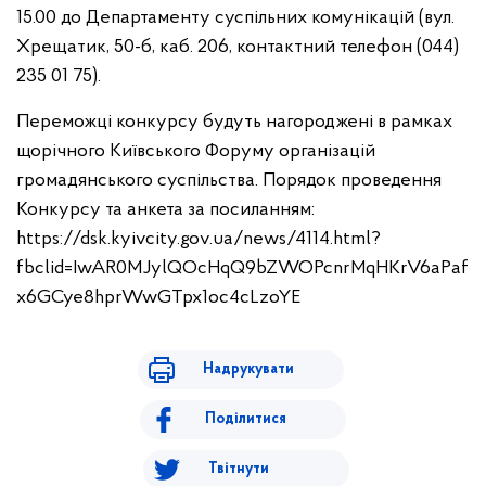
15.00 до Департаменту суспільних комунікацій (вул.
Хрещатик, 50-б, каб. 206, контактний телефон (044)
235 01 75).
Переможці конкурсу будуть нагороджені в рамках
щорічного Київського Форуму організацій
громадянського суспільства. Порядок проведення
Конкурсу та анкета за посиланням:
https://dsk.kyivcity.gov.ua/news/4114.html?
fbclid=IwAR0MJylQOcHqQ9bZWOPcnrMqHKrV6aPaf
x6GCye8hprWwGTpx1oc4cLzoYE
Надрукувати
Поділитися
Твітнути