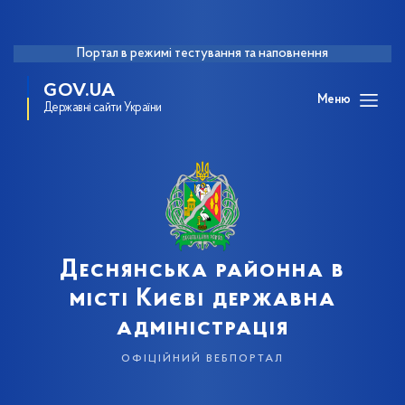
Портал в режимі тестування та наповнення
GOV.UA
Меню
Державні сайти України
Деснянська районна в
місті Києві державна
адміністрація
офіційний вебпортал