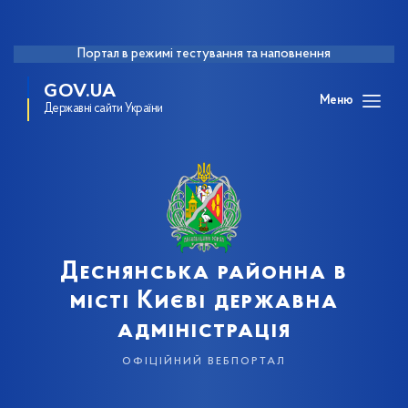
Портал в режимі тестування та наповнення
GOV.UA
Меню
Державні сайти України
Деснянська районна в
місті Києві державна
адміністрація
офіційний вебпортал