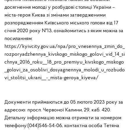
досягнення молоді у розбудові столиці України –
міста-героя Києва зі змінами затвердженими
розпорядженням Київського міського голови від 17
січня 2020 року №13, ознайомитись з яким можна за
посиланням:
https://kyivcity.gov.ua/npa/pro_vnesennya_zmin_do_
rozporyadzhennya_kivskogo_miskogo_golovi_vid_14_si
chnya_2016_roku__18_pro_premiyu_kivskogo_miskogo
_golovi_za_osoblivi_dosyagnennya_molodi_u_rozbudo
vi_stolitsi_ukrani__-_mista-geroya_kiyeva/
Документи приймаються до 05 лютого 2023 року за
адресою: просп. Червоної Калини, 29, каб. 420.
Детальну інформацію можна отримати за номером
телефону:(044)546-54-06, контактна особа Тетяна