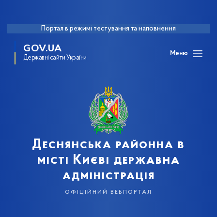
Портал в режимі тестування та наповнення
GOV.UA
Меню
Державні сайти України
Деснянська районна в
місті Києві державна
адміністрація
офіційний вебпортал