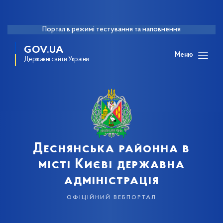
Портал в режимі тестування та наповнення
GOV.UA
Меню
Державні сайти України
Деснянська районна в
місті Києві державна
адміністрація
офіційний вебпортал