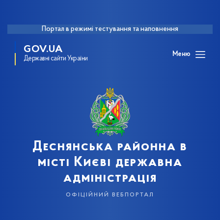
Портал в режимі тестування та наповнення
GOV.UA
Меню
Державні сайти України
Деснянська районна в
місті Києві державна
адміністрація
офіційний вебпортал