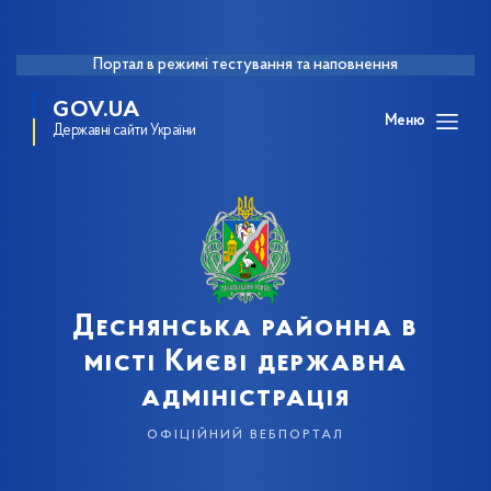
Портал в режимі тестування та наповнення
GOV.UA
Меню
Державні сайти України
Деснянська районна в
місті Києві державна
адміністрація
офіційний вебпортал