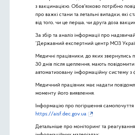
з вакцинацією. Обов'язково потрібно пов
про важкі стани та летальні випадки, які с
від того, чи це перша, чи друга доза вакцин
За збір та аналіз інформації про надзвичайн
“Державний експертний центр МОЗ Украї
Медичні працівники, до яких звернулись па
30 днів після щеплення, мають повідомит
автоматизовану інформаційну систему з
Медичний працівник має надати повідомле
моменту його виявлення.
Інформацію про погіршення самопочуття п
https://aisf.dec.gov.ua
Детальніше про моніторинг та реагування 
інформаційних матеріалах: