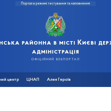
Портал в режимі тестування та наповнення
нська районна в місті Києві де
адміністрація
офіційний вебпортал
ний центр
ЦНАП
Алея Героїв