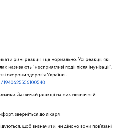
ти різні реакції, і це нормально. Усі реакції, які
ах називають “несприятливі події після імунізації”,
тві охорони здоров’я України -
s/1940625556100540
 ризики. Зазвичай реакції на них незначні й
форт, зверніться до лікаря.
ідуються, щоб визначити, чи дійсно вони пов’язані