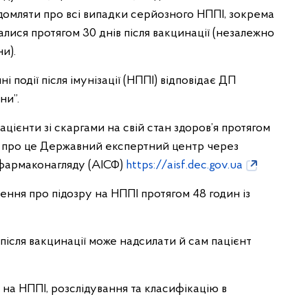
ідомляти про всі випадки серйозного НППІ, зокрема
талися протягом 30 днів після вакцинації (незалежно
и).
і події після імунізації (НППІ) відповідає ДП
ни”.
цієнти зі скаргами на свій стан здоров’я протягом
и про це Державний експертний центр через
 фармаконагляду (АІСФ)
https://aisf.dec.gov.ua
ння про підозру на НППІ протягом 48 годин із
ісля вакцинації може надсилати й сам пацієнт
на НППІ, розслідування та класифікацію в