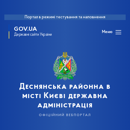
Портал в режимі тестування та наповнення
GOV.UA
Меню
Державні сайти України
Деснянська районна в
місті Києві державна
адміністрація
офіційний вебпортал