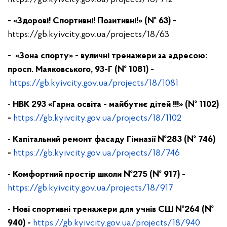
- «Здорові! Спортивні! Позитивні!» (№ 63) -
https://gb.kyivcity.gov.ua/projects/18/63
- «Зона спорту» - вуличні тренажери за адресою:
просп. Маяковського, 93-Г (№ 1081) -
https://gb.kyivcity.gov.ua/projects/18/1081
-
НВК 293 «Гарна освіта - майбутнє дітей !!!» (№ 1102)
-
https://gb.kyivcity.gov.ua/projects/18/1102
-
Капітальний ремонт фасаду Гімназії №283 (№ 746)
-
https://gb.kyivcity.gov.ua/projects/18/746
-
Комфортний простір школи №275 (№ 917) -
https://gb.kyivcity.gov.ua/projects/18/917
-
Нові спортивні тренажери для учнів СШ №264 (№
940) -
https://gb.kyivcity.gov.ua/projects/18/940