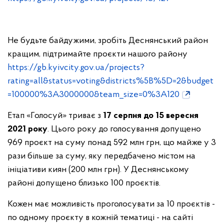
Не будьте байдужими, зробіть Деснянський район
кращим, підтримайте проєкти нашого району
https://gb.kyivcity.gov.ua/projects?
rating=all&status=voting&districts%5B%5D=2&budget
=100000%3A3000000&team_size=0%3A120
Етап «Голосуй» триває з
17 серпня до 15 вересня
2021 року
. Цього року до голосування допущено
969 проєкт на суму понад 592 млн грн, що майже у 3
рази більше за суму, яку передбачено містом на
ініціативи киян (200 млн грн). У Деснянському
районі допущено близько 100 проєктів.
Кожен має можливість проголосувати за 10 проєктів -
по одному проєкту в кожній тематиці - на сайті