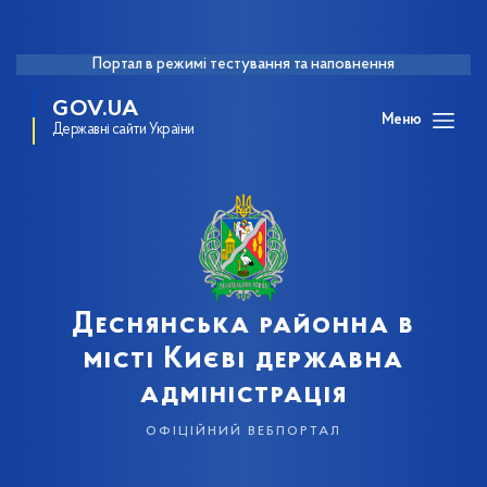
Портал в режимі тестування та наповнення
GOV.UA
Меню
Державні сайти України
Деснянська районна в
місті Києві державна
адміністрація
офіційний вебпортал