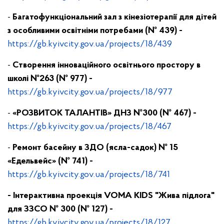
-
Багатофункцiональний зал з кiнезiотерапiї для дiтей
з особливими освiтнiми потребами (№ 439) -
https://gb.kyivcity.gov.ua/projects/18/439
-
Створення інноваційного освітнього простору в
школі №263 (№ 977) -
https://gb.kyivcity.gov.ua/projects/18/977
-
«РОЗВИТОК ТАЛАНТІВ» ДНЗ №300 (№ 467) -
https://gb.kyivcity.gov.ua/projects/18/467
-
Ремонт басейну в ЗДО (ясла-садок) № 15
«Едельвейс» (№ 741) -
https://gb.kyivcity.gov.ua/projects/18/741
- Інтерактивна проекція VOMA KIDS "Жива підлога"
для ЗЗСО № 300 (№ 127) -
https://gb.kyivcity.gov.ua/projects/18/127