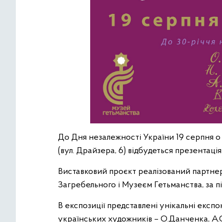
До Дня незалежності України 19 серпня о
(вул. Драйзера, 6) відбудеться презентац
Виставковий проєкт реалізований партнер
Загребельного і Музеєм Гетьманства, за 
В експозиції представлені унікальні експо
українських художників – О.Данченка, А.