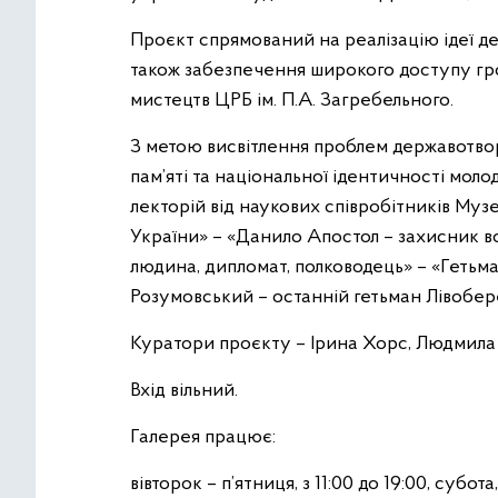
Проєкт спрямований на реалізацію ідеї дец
також забезпечення широкого доступу гром
мистецтв ЦРБ ім. П.А. Загребельного.
З метою висвітлення проблем державотвор
пам’яті та національної ідентичності моло
лекторій від наукових співробітників Муз
України» – «Данило Апостол – захисник в
людина, дипломат, полководець» – «Гетьм
Розумовський – останній гетьман Лівобер
Куратори проєкту – Ірина Хорс, Людмила 
Вхід вільний.
Галерея працює:
вівторок – п’ятниця, з 11:00 до 19:00, субота, 