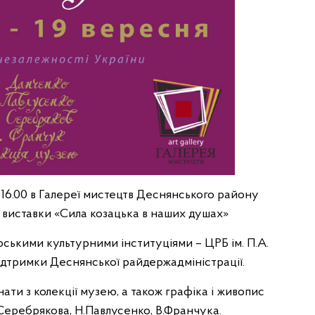
 16.00 в Галереї мистецтв Деснянського району
ія виставки «Сила козацька в наших душах»
ськими культурними інституціями – ЦРБ ім. П.А.
підтримки Деснянської райдержадміністрації.
нати з колекції музею, а також графіка і живопис
Серебрякова, Н.Павлусенко, В.Франчука.