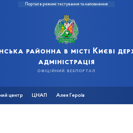
Портал в режимі тестування та наповнення
нська районна в місті Києві де
адміністрація
офіційний вебпортал
ний центр
ЦНАП
Алея Героїв