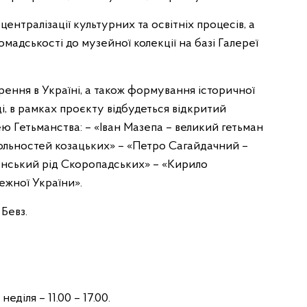
ентралізації культурних та освітніх процесів, а
адськості до музейної колекції на базі Галереї
ення в Україні, а також формування історичної
ді, в рамках проєкту відбудеться відкритий
ею Гетьманства: – «Іван Мазепа – великий гетьман
ольностей козацьких» – «Петро Сагайдачний –
анський рід Скоропадських» – «Кирило
ежної України».
Бевз.
неділя – 11.00 – 17.00.