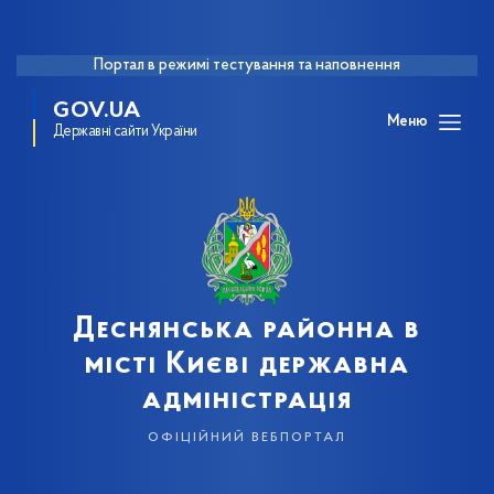
Портал в режимі тестування та наповнення
GOV.UA
Меню
Державні сайти України
Деснянська районна в
місті Києві державна
адміністрація
офіційний вебпортал