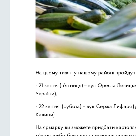
На цьому тижні у нашому районі пройдуть
- 21 квітня (п’ятниця) – вул. Ореста Леви
України);
- 22 квітня (субота) – вул. Сержа Лифаря 
Калини).
На ярмарку ви зможете придбати картоплю
м’ясну, хлібо-булочну та молочну продукції