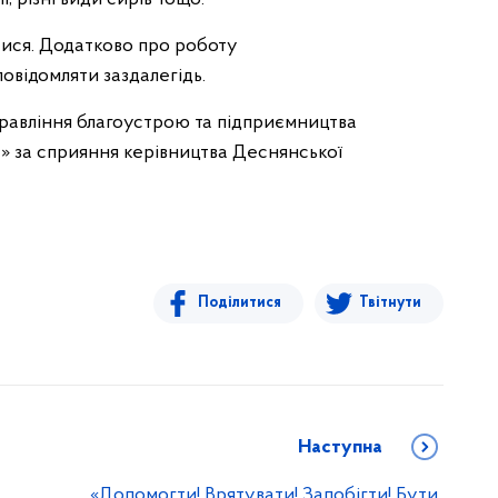
ися. Додатково про роботу
овідомляти заздалегідь.
правління благоустрою та підприємництва
» за сприяння керівництва Деснянської
Поділитися
Твітнути
Наступна
«Допомогти! Врятувати! Запобігти! Бути