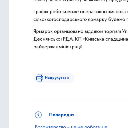
Графік роботи може оперативно змінюват
сільськогосподарського ярмарку будемо п
Ярмарок організовано відділом торгівлі У
Деснянської РДА, КП «Київська спадщина
райдержадміністрації.
Надрукувати
Попередня
Волонтерство – це не робота, це