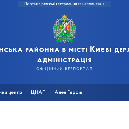
Портал в режимі тестування та наповнення
нська районна в місті Києві де
адміністрація
офіційний вебпортал
ний центр
ЦНАП
Алея Героїв