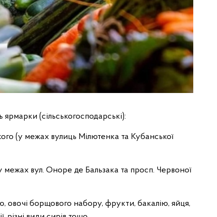
 ярмарки (сільськогосподарські):
цького (у межах вулиць Мілютенка та Кубанської
(у межах вул. Оноре де Бальзака та просп. Червоної
, овочі борщового набору, фрукти, бакалію, яйця,
, різні види сирів тощо.