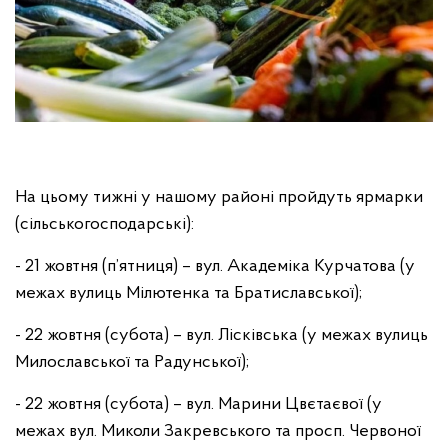
На цьому тижні у нашому районі пройдуть ярмарки
(сільськогосподарські):
- 21 жовтня (п’ятниця) – вул. Академіка Курчатова (у
межах вулиць Мілютенка та Братиславської);
- 22 жовтня (субота) – вул. Лісківська (у межах вулиць
Милославської та Радунської);
- 22 жовтня (субота) – вул. Марини Цвєтаєвої (у
межах вул. Миколи Закревського та просп. Червоної