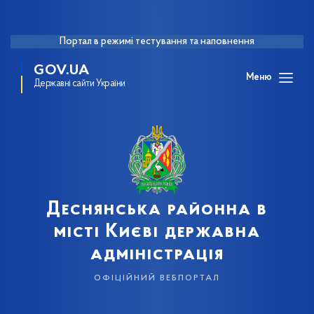
Портал в режимі тестування та наповнення
GOV.UA
Меню
Державні сайти України
Деснянська районна в
місті Києві державна
адміністрація
офіційний вебпортал