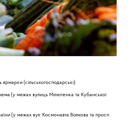
 ярмарки (сільськогосподарські):
йхема (у межах вулиць Мілютенка та Кубанської
раїни (у межах вул. Космонавта Волкова та просп.