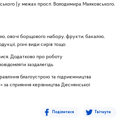
евського (у межах просп. Володимира Маяковського,
ю, овочі борщового набору, фрукти, бакалію,
дукції, різні види сирів тощо.
ися. Додатково про роботу
овідомляти заздалегідь.
правління благоустрою та підриємництва
» за сприяння керівництва Деснянської
Поділитися
Твітнути