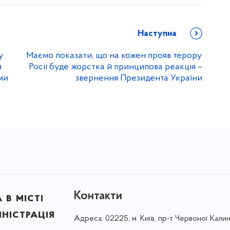
Наступна
у
Маємо показати, що на кожен прояв терору
й
Росії буде жорстка й принципова реакція –
ми
звернення Президента України
Контакти
в місті
ністрація
Адреса:
02225, м. Київ, пр-т Червоної Калин