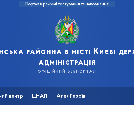
Портал в режимі тестування та наповнення
нська районна в місті Києві де
адміністрація
офіційний вебпортал
ний центр
ЦНАП
Алея Героїв