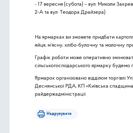
- 17 вересня (субота) – вул. Миколи Закр
2-А та вул. Теодора Драйзера).
На ярмарках ви зможете придбати картопл
яйця, м’ясну, хлібо-булочну та молочну про
Графік роботи може оперативно змінюват
сільськогосподарського ярмарку будемо п
Ярмарок організовано відділом торгівлі У
Деснянської РДА, КП «Київська спадщина
райдержадміністрації.
Надрукувати