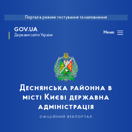
Портал в режимі тестування та наповнення
GOV.UA
Меню
Державні сайти України
Деснянська районна в
місті Києві державна
адміністрація
офіційний вебпортал