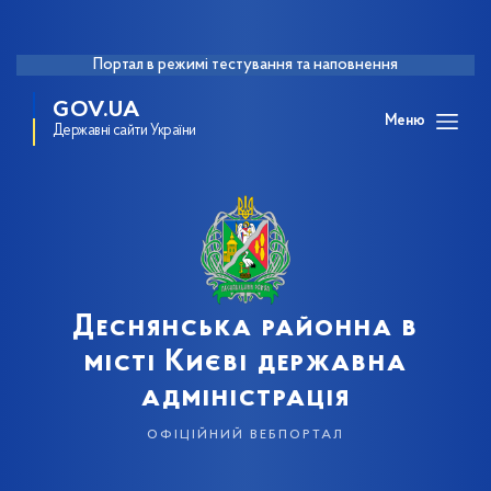
Портал в режимі тестування та наповнення
GOV.UA
Меню
Державні сайти України
Деснянська районна в
місті Києві державна
адміністрація
офіційний вебпортал