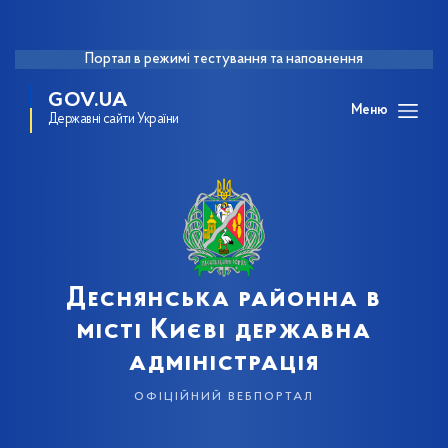
Портал в режимі тестування та наповнення
GOV.UA
Меню
Державні сайти України
Деснянська районна в
місті Києві державна
адміністрація
офіційний вебпортал