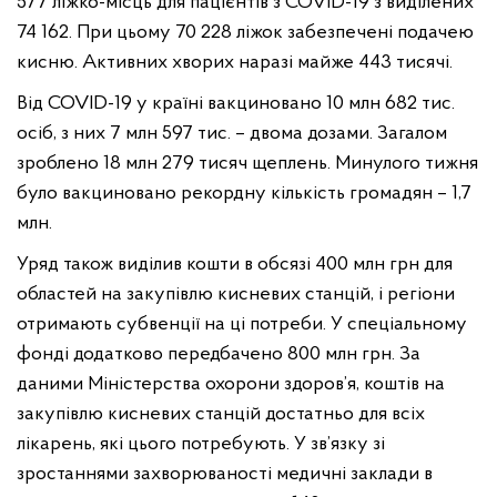
577 ліжко-місць для пацієнтів з COVID-19 з виділених
74 162. При цьому 70 228 ліжок забезпечені подачею
кисню. Активних хворих наразі майже 443 тисячі.
Від COVID-19 у країні вакциновано 10 млн 682 тис.
осіб, з них 7 млн 597 тис. – двома дозами. Загалом
зроблено 18 млн 279 тисяч щеплень. Минулого тижня
було вакциновано рекордну кількість громадян – 1,7
млн.
Уряд також виділив кошти в обсязі 400 млн грн для
областей на закупівлю кисневих станцій, і регіони
отримають субвенції на ці потреби. У спеціальному
фонді додатково передбачено 800 млн грн. За
даними Міністерства охорони здоров’я, коштів на
закупівлю кисневих станцій достатньо для всіх
лікарень, які цього потребують. У зв’язку зі
зростаннями захворюваності медичні заклади в