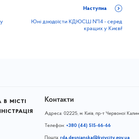
Наступна
ну
Юні дзюдоїсти КДЮСШ №14 - серед
кращих у Києві!
Контакти
в місті
ністрація
Адреса:
02225, м. Київ, пр-т Червоної Калин
Телефон:
+380 (44) 515-66-66
Пошта:
rda.desnianska@kyivcity.gov.ua