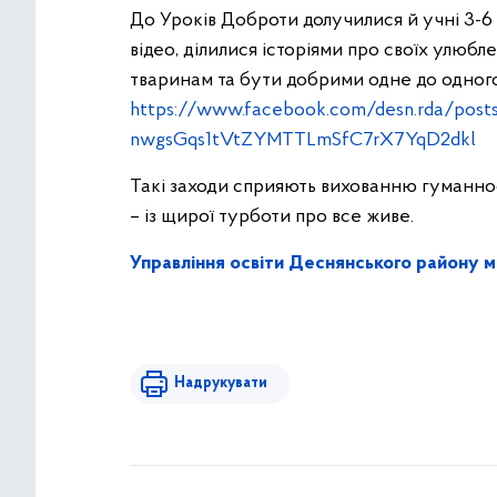
До Уроків Доброти долучилися й учні 3-6
відео, ділилися історіями про своїх улюбл
тваринам та бути добрими одне до одного
https://www.facebook.com/desn.rda/po
nwgsGqs1tVtZYMTTLmSfC7rX7YqD2dkl
Такі заходи сприяють вихованню гуманнос
– із щирої турботи про все живе.
Управління освіти Деснянського району м
Надрукувати