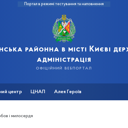
Портал в режимі тестування та наповнення
нська районна в місті Києві де
адміністрація
офіційний вебпортал
ний центр
ЦНАП
Алея Героїв
юбов і милосердя