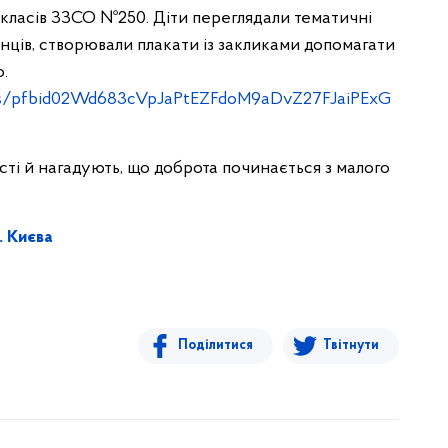
 класів ЗЗСО №250. Діти переглядали тематичні
енців, створювали плакати із закликами допомагати
.
sts/pfbid02Wd683cVpJaPtEZFdoM9aDvZ27FJaiPExG
ті й нагадують, що доброта починається з малого
. Києва
Поділитися
Твітнути