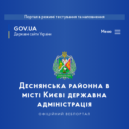
Портал в режимі тестування та наповнення
GOV.UA
Меню
Державні сайти України
Деснянська районна в
місті Києві державна
адміністрація
офіційний вебпортал