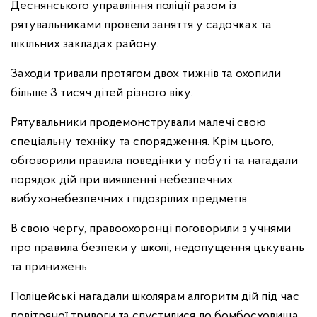
Деснянського управління поліції разом із
рятувальниками провели заняття у садочках та
шкільних закладах району.
Заходи тривали протягом двох тижнів та охопили
більше 3 тисяч дітей різного віку.
Рятувальники продемонстрували малечі свою
спеціальну техніку та спорядження. Крім цього,
обговорили правила поведінки у побуті та нагадали
порядок дій при виявленні небезпечних
вибухонебезпечних і підозрілих предметів.
В свою чергу, правоохоронці поговорили з учнями
про правила безпеки у школі, недопущення цькувань
та принижень.
Поліцейські нагадали школярам алгоритм дій під час
повітряної тривоги та спустилися до бомбосховища.