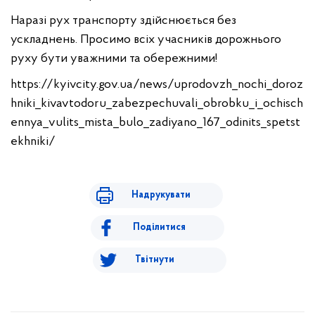
Наразі рух транспорту здійснюється без
ускладнень. Просимо всіх учасників дорожнього
руху бути уважними та обережними!
https://kyivcity.gov.ua/news/uprodovzh_nochi_doroz
hniki_kivavtodoru_zabezpechuvali_obrobku_i_ochisch
ennya_vulits_mista_bulo_zadiyano_167_odinits_spetst
ekhniki/
Надрукувати
Поділитися
Твітнути