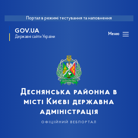
Портал в режимі тестування та наповнення
GOV.UA
Меню
Державні сайти України
Деснянська районна в
місті Києві державна
адміністрація
офіційний вебпортал