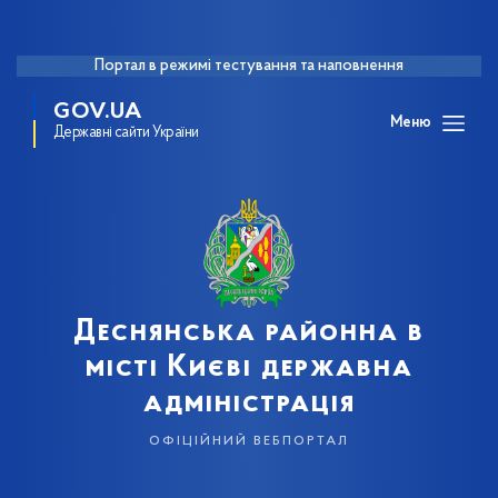
Портал в режимі тестування та наповнення
GOV.UA
Меню
Державні сайти України
Деснянська районна в
місті Києві державна
адміністрація
офіційний вебпортал