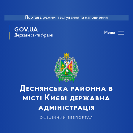
Портал в режимі тестування та наповнення
GOV.UA
Меню
Державні сайти України
Деснянська районна в
місті Києві державна
адміністрація
офіційний вебпортал