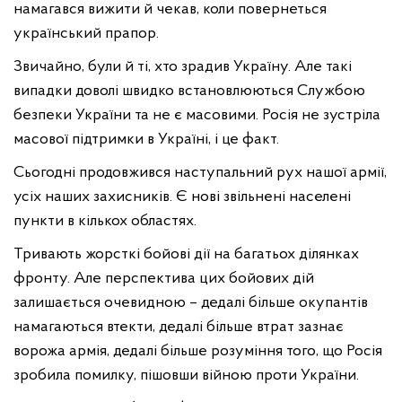
намагався вижити й чекав, коли повернеться
український прапор.
Звичайно, були й ті, хто зрадив Україну. Але такі
випадки доволі швидко встановлюються Службою
безпеки України та не є масовими. Росія не зустріла
масової підтримки в Україні, і це факт.
Сьогодні продовжився наступальний рух нашої армії,
усіх наших захисників. Є нові звільнені населені
пункти в кількох областях.
Тривають жорсткі бойові дії на багатьох ділянках
фронту. Але перспектива цих бойових дій
залишається очевидною – дедалі більше окупантів
намагаються втекти, дедалі більше втрат зазнає
ворожа армія, дедалі більше розуміння того, що Росія
зробила помилку, пішовши війною проти України.