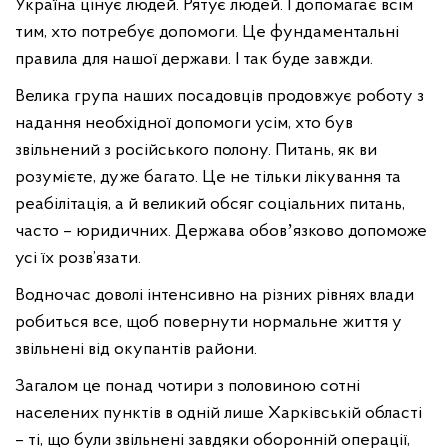
Україна цінує людей. Рятує людей. І допомагає всім
тим, хто потребує допомоги. Це фундаментальні
правила для нашої держави. І так буде завжди.
Велика група наших посадовців продовжує роботу з
надання необхідної допомоги усім, хто був
звільнений з російського полону. Питань, як ви
розумієте, дуже багато. Це не тільки лікування та
реабілітація, а й великий обсяг соціальних питань,
часто – юридичних. Держава обовʼязково допоможе
усі їх розв’язати.
Водночас доволі інтенсивно на різних рівнях влади
робиться все, щоб повернути нормальне життя у
звільнені від окупантів райони.
Загалом це понад чотири з половиною сотні
населених пунктів в одній лише Харківській області
– ті, що були звільнені завдяки оборонній операції,