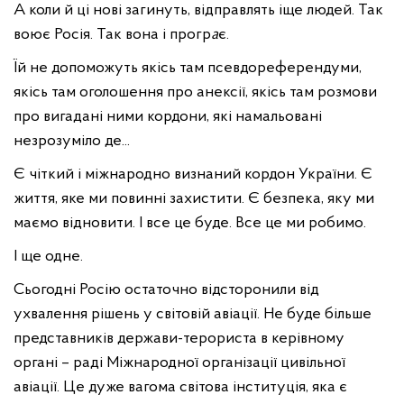
А коли й ці нові загинуть, відправлять іще людей. Так
воює Росія. Так вона і прогр
а
є.
Їй не допоможуть якісь там псевдореферендуми,
якісь там оголошення про анексії, якісь там розмови
про вигадані ними кордони, які намальовані
незрозуміло де...
Є чіткий і міжнародно визнаний кордон України. Є
життя, яке ми повинні захистити. Є безпека, яку ми
маємо відновити. І все це буде. Все це ми робимо.
І ще одне.
Сьогодні Росію остаточно відсторонили від
ухвалення рішень у світовій авіації. Не буде більше
представників держави-терориста в керівному
органі – раді Міжнародної організації цивільної
авіації. Це дуже вагома світова інституція, яка є