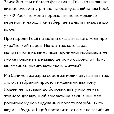
Звичайно, там є багато фанатиків. Тих, хто ніколи не
визнає очевидну річ, що це безглузда війна для Росії,
у якій Росія не може перемогти. Бо неможливо
перемогти народ, який зберігає єдність і знає, за що
воює.
Про народи Росії не можна сказати такого ж, як про
український народ. Ніхто з тих, кого зараз
відправляють на війну після злочинної мобілізації, не
зможе пояснити: а навіщо це йому особисто? Чому
він повинен ризикувати своїм життям?
Ми бачимо вже зараз серед загиблих окупантів і тих,
хто був забраний просто тиждень чи два тому.
Людей не готували до бойових дій, у них немає
жодного досвіду, щоб воювати на такій війні. Але
російському командуванню просто потрібні якісь
люди – і будь-які, щоб поставити їх на місце загиблих.