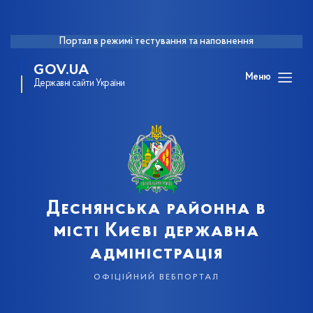
Портал в режимі тестування та наповнення
GOV.UA
Меню
Державні сайти України
Деснянська районна в
місті Києві державна
адміністрація
офіційний вебпортал