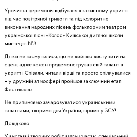
Урочиста церемонія відбулася в захисному укритті
під час повітряної тривоги та під колоритне
виконання народних пісень фольклорним театром
української пісні «Колос» Київської дитячої школи
мистецтв №3.
Дітки не засмутилися, що не вийшло виступити на
сцені, адже кожен продемонстрував свій талант в
укритті. Співали, читали вірші та просто спілкувалися
– у дружній атмосфері пройшов заключний етап
Фестивалю.
Не припиняємо зачаровуватися українськими
талантами, творимо для України, віримо у ЗСУ!
Довідково
У виставці творчих робіт взяли участь: спеціальний