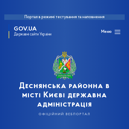
Портал в режимі тестування та наповнення
GOV.UA
Меню
Державні сайти України
Деснянська районна в
місті Києві державна
адміністрація
офіційний вебпортал