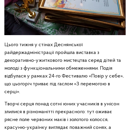
Цього тижня у стінах Деснянської
райдержадміністрації пройшла виставка з
декоративно-ужиткового мистецтва серед дітей та
молоді з функціональними обмеженнями. Подія
відбулася у рамках 24-го Фестивалю «Повір у себе»,
що цьогоріч триває під гаслом «З перемогою в
серці».
Творчі серця понад сотні юних учасників в унісон
злилися в різноманітті прекрасного: тут оживає
рясне поле червоних маків і золотого колосся,
красуню-українку виглядає поважний сонях, а