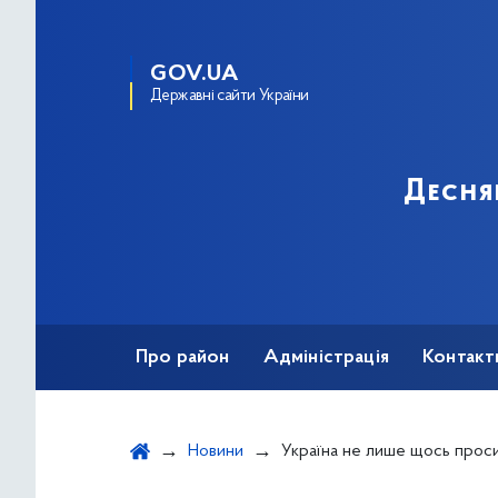
GOV.UA
Державні сайти України
Десня
Про район
Адміністрація
Контакт
Новини
Україна не лише щось просить, а й допомагає іншим країнам – Президент під час 