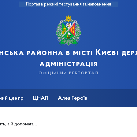
Портал в режимі тестування та наповнення
нська районна в місті Києві де
адміністрація
офіційний вебпортал
ний центр
ЦНАП
Алея Героїв
зустрічі «Мрії» з медичним вантажем на борту