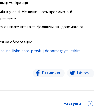
ьщі та Франції.
ідж у світі. Не лише щось просимо, а й
Президент.
 екіпажу літака та фахівцям, які допомагають
ся на обсервацію.
a-ne-lishe-shos-prosit-j-dopomagaye-inshim-
Поділитися
Твітнути
Наступна