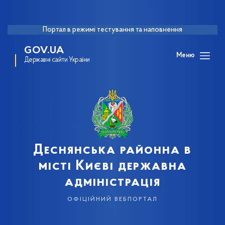
Портал в режимі тестування та наповнення
GOV.UA
Меню
Державні сайти України
Деснянська районна в
місті Києві державна
адміністрація
офіційний вебпортал