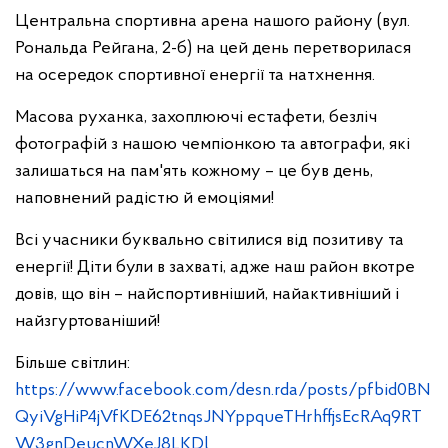
Центральна спортивна арена нашого району (вул.
Рональда Рейгана, 2-б) на цей день перетворилася
на осередок спортивної енергії та натхнення.
Масова руханка, захоплюючі естафети, безліч
фотографій з нашою чемпіонкою та автографи, які
залишаться на пам'ять кожному – це був день,
наповнений радістю й емоціями!
Всі учасники буквально світилися від позитиву та
енергії! Діти були в захваті, адже наш район вкотре
довів, що він – найспортивніший, найактивніший і
найзгуртованіший!
Більше світлин:
https://www.facebook.com/desn.rda/posts/pfbid0BN
QyiVgHiP4jVfKDE62tnqsJNYppqueTHrhffjsEcRAq9RT
W3gnDeucnWXeJ8LKDl