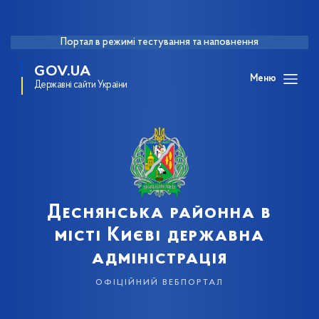
Портал в режимі тестування та наповнення
GOV.UA
Меню
Державні сайти України
Деснянська районна в
місті Києві державна
адміністрація
офіційний вебпортал