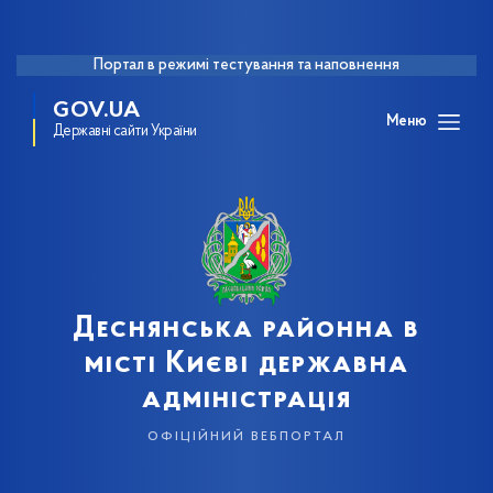
Портал в режимі тестування та наповнення
GOV.UA
Меню
Державні сайти України
Деснянська районна в
місті Києві державна
адміністрація
офіційний вебпортал