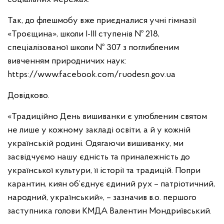
Так, до флешмобу вже приєдналися учні гімназії
«Троєщина», школи І-ІІІ ступенів № 218,
спеціалізованої школи № 307 з поглибленим
вивченням природничих наук:
https://www.facebook.com/ruodesn.gov.ua
Довідково.
«Традиційно День вишиванки є улюбленим святом
не лише у кожному закладі освіти, а й у кожній
українській родині. Одягаючи вишиванку, ми
засвідчуємо нашу єдність та приналежність до
української культури, її історії та традицій. Попри
карантин, киян об’єднує єдиний рух – патріотичний,
народний, український», – зазначив в.о. першого
заступника голови КМДА Валентин Мондриївський.