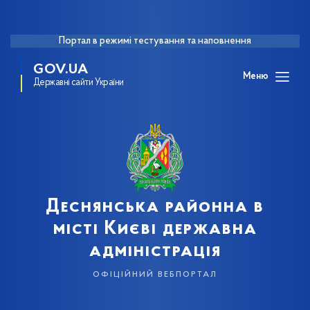
Портал в режимі тестування та наповнення
GOV.UA
Меню
Державні сайти України
Деснянська районна в
місті Києві державна
адміністрація
офіційний вебпортал