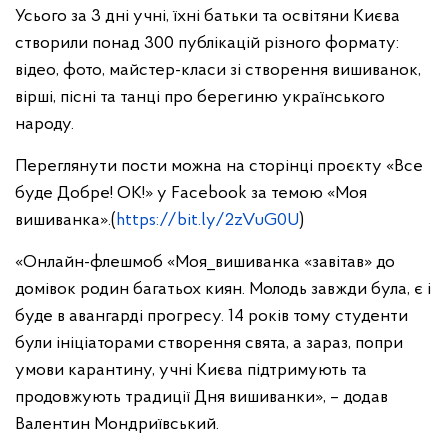
Усього за 3 дні учні, їхні батьки та освітяни Києва
створили понад 300 публікацій різного формату:
відео, фото, майстер-класи зі створення вишиванок,
вірші, пісні та танці про берегиню українського
народу.
Переглянути пости можна на сторінці проєкту «Все
буде Добре! ОК!» у Facebook за темою «Моя
вишиванка».(
https://bit.ly/2zVuG0U
)
«Онлайн-флешмоб «Моя_вишиванка «завітав» до
домівок родин багатьох киян. Молодь завжди була, є і
буде в авангарді прогресу. 14 років тому студенти
були ініціаторами створення свята, а зараз, попри
умови карантину, учні Києва підтримують та
продовжують традиції Дня вишиванки», – додав
Валентин Мондриївський.