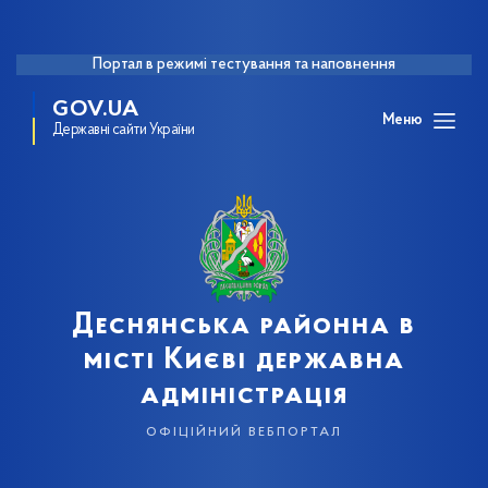
Портал в режимі тестування та наповнення
GOV.UA
Меню
Державні сайти України
Деснянська районна в
місті Києві державна
адміністрація
офіційний вебпортал