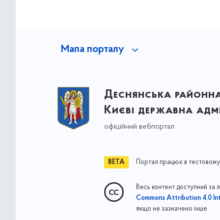
Мапа порталу
Деснянська районна 
Києві державна адмі
офіційний вебпортал
Портал працює в тестовому
Весь контент доступний за 
Commons Attribution 4.0 Int
якщо не зазначено інше