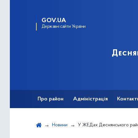
GOV.UA
Державні сайти України
Десня
Про район
Адміністрація
Контакт
Новини
У ЖЕДах Деснянського району розповідатимуть про розрахунку житлових субси