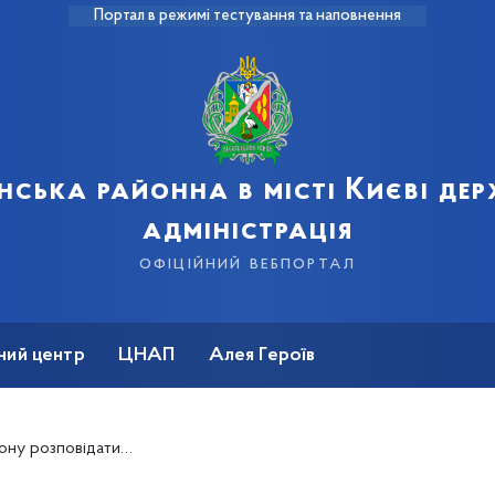
Портал в режимі тестування та наповнення
нська районна в місті Києві де
адміністрація
офіційний вебпортал
ний центр
ЦНАП
Алея Героїв
дій на опалювальний період 2019-2020 роки