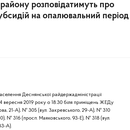
району розповідатимуть про
убсидій на опалювальний період
 населення Деснянської райдержадміністрації
 24 вересня 2019 року о 18:30 біля приміщень ЖЕДу
това, 21-А), № 305 (вул. Закревського, 29-А), № 310
20), № 316 (просп. Маяковського, 93-Е), № 318 (вул.
33-А).