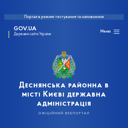
Портал в режимі тестування та наповнення
GOV.UA
Меню
Державні сайти України
Деснянська районна в
місті Києві державна
адміністрація
офіційний вебпортал