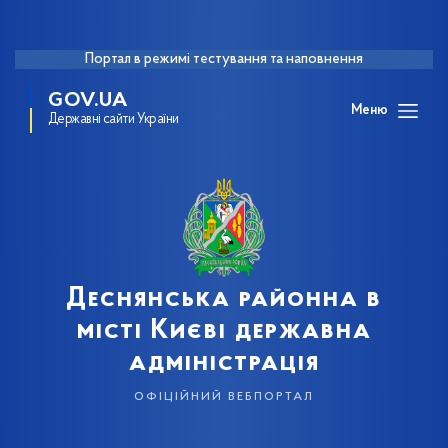
Портал в режимі тестування та наповнення
GOV.UA
Меню
Державні сайти України
Деснянська районна в
місті Києві державна
адміністрація
офіційний вебпортал