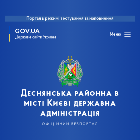
Портал в режимі тестування та наповнення
GOV.UA
Меню
Державні сайти України
Деснянська районна в
місті Києві державна
адміністрація
офіційний вебпортал