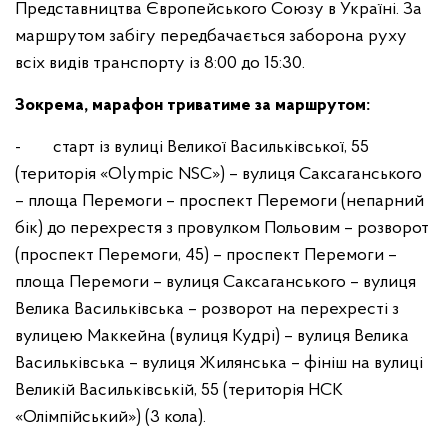
Представництва Європейського Союзу в Україні. За
маршрутом забігу передбачається заборона руху
всіх видів транспорту із 8:00 до 15:30.
Зокрема, марафон триватиме за маршрутом:
- старт із вулиці Великої Васильківської, 55
(територія «Olympic NSC») – вулиця Саксаганського
– площа Перемоги – проспект Перемоги (непарний
бік) до перехрестя з провулком Польовим – розворот
(проспект Перемоги, 45) – проспект Перемоги –
площа Перемоги – вулиця Саксаганського – вулиця
Велика Васильківська – розворот на перехресті з
вулицею Маккейна (вулиця Кудрі) – вулиця Велика
Васильківська – вулиця Жилянська – фініш на вулиці
Великій Васильківській, 55 (територія НСК
«Олімпійський») (3 кола).