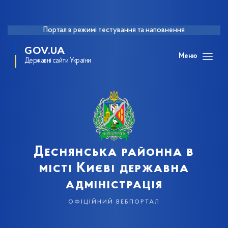
Портал в режимі тестування та наповнення
GOV.UA
Меню
Державні сайти України
Деснянська районна в
місті Києві державна
адміністрація
офіційний вебпортал