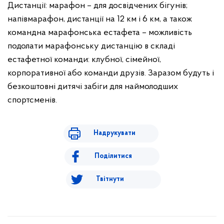
Дистанції: марафон – для досвідчених бігунів;
напівмарафон, дистанції на 12 км і 6 км, а також
командна марафонська естафета – можливість
подолати марафонську дистанцію в складі
естафетної команди: клубної, сімейної,
корпоративної або команди друзів. Заразом будуть і
безкоштовні дитячі забіги для наймолодших
спортсменів.
Надрукувати
Поділитися
Твітнути