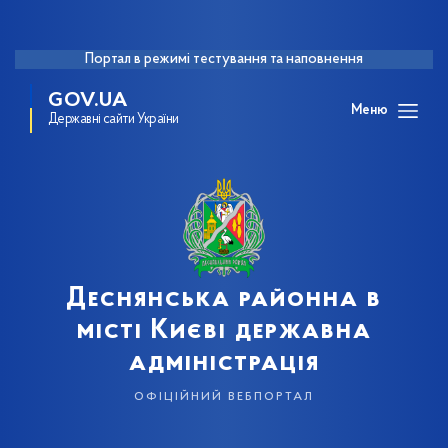
Портал в режимі тестування та наповнення
GOV.UA
Меню
Державні сайти України
Деснянська районна в
місті Києві державна
адміністрація
офіційний вебпортал