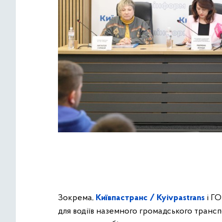
Зокрема,
Київпастранс / Kyivpastrans
і Г
для водіїв наземного громадського трансп