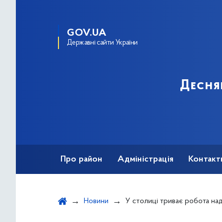
GOV.UA
Державні сайти України
Десня
Про район
Адміністрація
Контакт
Новини
У столиці триває робота над удосконаленням комунікації і супроводу пасажир