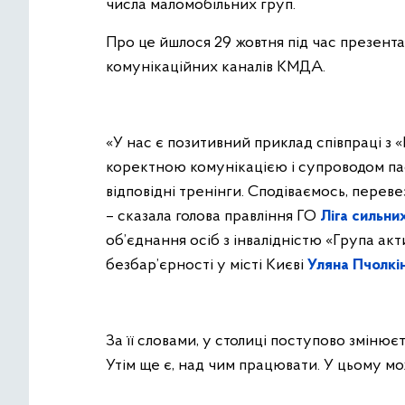
числа маломобільних груп.
Про це йшлося 29 жовтня під час презент
комунікаційних каналів КМДА.
«У нас є позитивний приклад співпраці з
коректною комунікацією і супроводом пас
відповідні тренінги. Сподіваємось, пере
– сказала голова правління ГО
Ліга сильни
об’єднання осіб з інвалідністю «Група акт
безбар’єрності у місті Києві
Уляна Пчолкі
За її словами, у столиці поступово змінює
Утім ще є, над чим працювати. У цьому мож