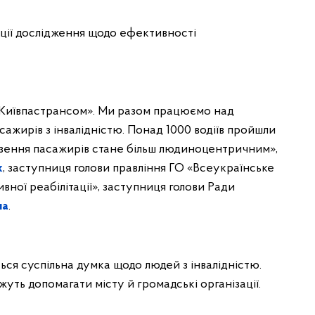
ації дослідження щодо ефективності
 «Київпастрансом». Ми разом працюємо над
ажирів з інвалідністю. Понад 1000 водіїв пройшли
везення пасажирів стане більш людиноцентричним»,
х
, заступниця голови правління ГО «Всеукраїнське
ивної реабілітації», заступниця голови Ради
на
.
ться суспільна думка щодо людей з інвалідністю.
уть допомагати місту й громадські організації.