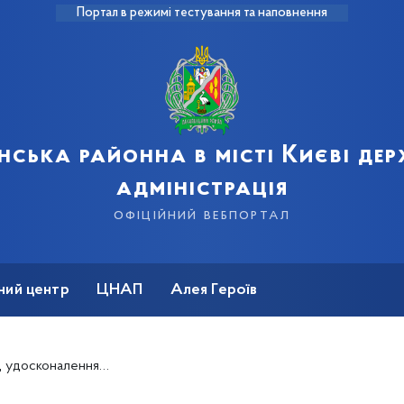
Портал в режимі тестування та наповнення
нська районна в місті Києві де
адміністрація
офіційний вебпортал
ний центр
ЦНАП
Алея Героїв
ів з інвалідністю у громадському транспорті