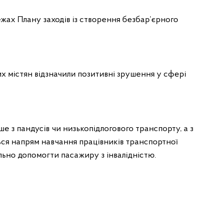
ежах Плану заходів із створення безбар’єрного
х містян відзначили позитивні зрушення у сфері
ше з пандусів чи низькопідлогового транспорту, а з
ься напрям навчання працівників транспортної
льно допомогти пасажиру з інвалідністю.