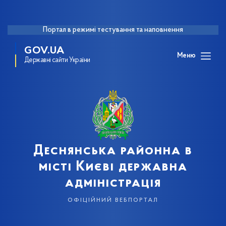
Портал в режимі тестування та наповнення
GOV.UA
Меню
Державні сайти України
Деснянська районна в
місті Києві державна
адміністрація
офіційний вебпортал