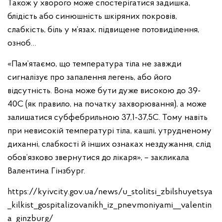
Також у хворого може спостерігатися задишка,
блідість або синюшність шкіряних покровів,
слабкість, біль у м’язах, підвищене потовиділення,
озноб…
«Пам’ятаємо, що температура тіла не завжди
сигналізує про запалення легень, або його
відсутність. Вона може бути дуже високою до 39-
40С (як правило, на початку захворювання), а може
залишатися субфебрильною 37,1-37,5С. Тому навіть
при невисокій температурі тіла, кашлі, утрудненому
диханні, слабкості й інших ознаках нездужання, слід
обов’язково звернутися до лікаря», – закликала
Валентина Гінзбург.
https://kyivcity.gov.ua/news/u_stolitsi_zbilshuyetsya
_kilkist_gospitalizovanikh_iz_pnevmoniyami__valentin
a_ginzburg/