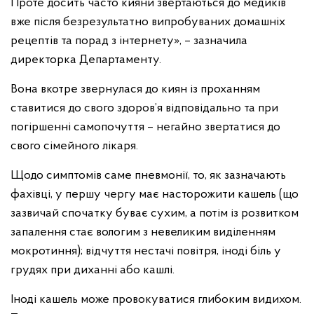
Проте досить часто кияни звертаються до медиків
вже після безрезультатно випробуваних домашніх
рецептів та порад з інтернету», – зазначила
директорка Департаменту.
Вона вкотре звернулася до киян із проханням
ставитися до свого здоров’я відповідально та при
погіршенні самопочуття – негайно звертатися до
свого сімейного лікаря.
Щодо симптомів саме пневмонії, то, як зазначають
фахівці, у першу чергу має насторожити кашель (що
зазвичай спочатку буває сухим, а потім із розвитком
запалення стає вологим з невеликим виділенням
мокротиння); відчуття нестачі повітря, іноді біль у
грудях при диханні або кашлі.
Іноді кашель може провокуватися глибоким видихом.