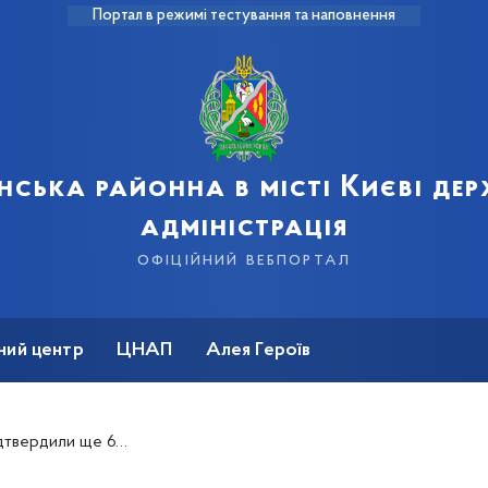
Портал в режимі тестування та наповнення
нська районна в місті Києві де
адміністрація
офіційний вебпортал
ний центр
ЦНАП
Алея Героїв
 захворювання на коронавірус