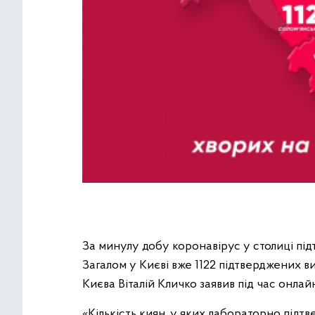
За минулу добу коронавірус у столиці підт
Загалом у Києві вже 1122 підтверджених 
Києва Віталій Кличко заявив під час онла
«Кількість киян, у яких лабораторно підт