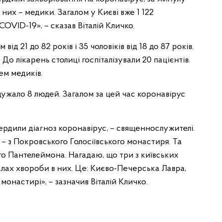
них – медики. Загалом у Києві вже 1 122
VID-19», – сказав Віталій Кличко.
 від 21 до 82 років і 35 чоловіків від 18 до 87 років.
. До лікарень столиці госпіталізували 20 пацієнтів.
лем медиків.
дужало 8 людей. Загалом за цей час коронавірус
вердили діагноз коронавірус, – священнослужителі.
 – з Покровського Голосіївського монастиря. Та
го Пантелеймона. Нагадаю, що три з київських
алах хвороби в них. Це: Києво-Печерська Лавра,
онастирі», – зазначив Віталій Кличко.