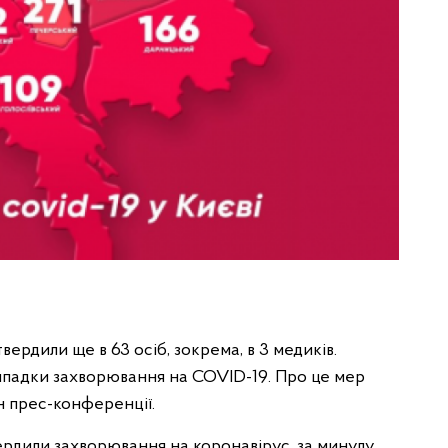
вердили ще в 63 осіб, зокрема, в 3 медиків.
випадки захворювання на COVID-19. Про це мер
йн прес-конференції.
вердили захворювання на коронавірус, за минулу