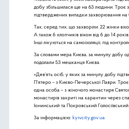
добу збільшилася ще на 63 людини. Троє з 
підтверджених випадки захворювання на CO
Так, серед тих, що захворіли: 22 жінки віком
А також 6 хлопчиків віком від 6 до 14 років
Інші лікуються на самоізоляції, під контро
За словами мера Києва, за минулу добу о
подолали 53 мешканця Києва.
«Дев’ять осіб, у яких за минулу добу підт
П’ятеро – з Києво-Печерської Лаври. Троє
одна особа – з жіночого монастиря Свято
монастирів закриті на карантин через сп
Іонинський та Покровський Голосіївський м
За інформацією:
kyivcity.gov.ua