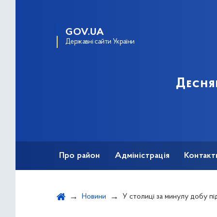
GOV.UA
Державні сайти України
Десня
Про район
Адміністрація
Контакт
Новини
У столиці за минулу добу підтвердили ще 63 випадки