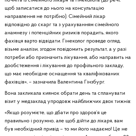
почніть із сімейного лікаря та гінеколога (до речі,
щоб записатися до нього на консультацію
направлення не потрібно). Сімейний лікар
відповідно до скарг та з урахуванням сімейного
анамнезу і потенційних ризиків порадить, якого
фахівця варто відвідати. Гінеколог проведе огляд,
візьме аналізи, згодом повідомить результат, а у разі
потреби або призначить лікування, або направить на
дообстеження і лікування до профільного закладу,
що має необхідне оснащення та кваліфікованих
фахівців», – зазначила Валентина Гінзбург.
Вона закликала киянок обрати день та спланувати
візит у медзаклад упродовж найближчих двох тижнів:
«Якщо розумієте, що дбати про здоров’я це
правильно і розумно, але щоб дійти до лікаря, вам
був необхідний привід – то ми його надаємо! Це не