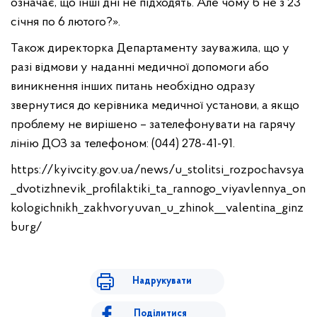
означає, що інші дні не підходять. Але чому б не з 23
січня по 6 лютого?».
Також директорка Департаменту зауважила, що у
разі відмови у наданні медичної допомоги або
виникнення інших питань необхідно одразу
звернутися до керівника медичної установи, а якщо
проблему не вирішено – зателефонувати на гарячу
лінію ДОЗ за телефоном: (044) 278-41-91.
https://kyivcity.gov.ua/news/u_stolitsi_rozpochavsya
_dvotizhnevik_profilaktiki_ta_rannogo_viyavlennya_on
kologichnikh_zakhvoryuvan_u_zhinok__valentina_ginz
burg/
Надрукувати
Поділитися