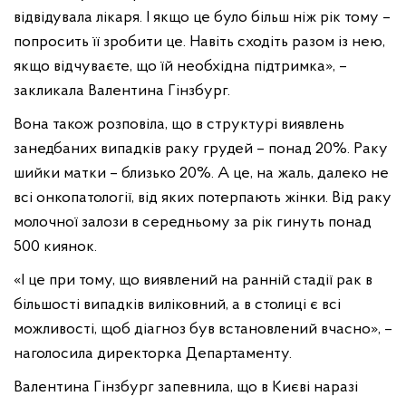
відвідувала лікаря. І якщо це було більш ніж рік тому –
попросить її зробити це. Навіть сходіть разом із нею,
якщо відчуваєте, що їй необхідна підтримка», –
закликала Валентина Гінзбург.
Вона також розповіла, що в структурі виявлень
занедбаних випадків раку грудей – понад 20%. Раку
шийки матки – близько 20%. А це, на жаль, далеко не
всі онкопатології, від яких потерпають жінки. Від раку
молочної залози в середньому за рік гинуть понад
500 киянок.
«І це при тому, що виявлений на ранній стадії рак в
більшості випадків виліковний, а в столиці є всі
можливості, щоб діагноз був встановлений вчасно», –
наголосила директорка Департаменту.
Валентина Гінзбург запевнила, що в Києві наразі