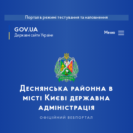
Портал в режимі тестування та наповнення
GOV.UA
Меню
Державні сайти України
Деснянська районна в
місті Києві державна
адміністрація
офіційний вебпортал