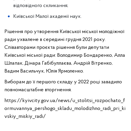
відповідного скликання;
Київської Малої академії наук.
Рішення про утворення Київської міської молодіжної
ради ухвалене в середині грудня 2021 року.
Співавторами проєкта рішення були депутати
Київської міської ради: Володимир Бондаренко, Алла
Шлапак, Дінара Габібуллаєва, Андрій Вітренко,
Вадим Васильчук, Юлія Ярмоленко.
Виборам до її першого складу у 2022 році завадило
повномасштабне вторгнення.
https://kyivcity.gov.ua/news/u_stolitsi_rozpochato_f
ormuvannya_pershogo_skladu_molodizhno_radi_pri_ki
vskiy_miskiy_radi/