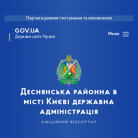
Портал в режимі тестування та наповнення
GOV.UA
Меню
Державні сайти України
Деснянська районна в
місті Києві державна
адміністрація
офіційний вебпортал