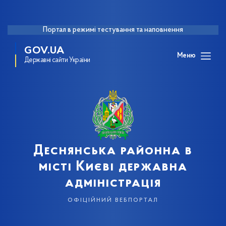
Портал в режимі тестування та наповнення
GOV.UA
Меню
Державні сайти України
Деснянська районна в
місті Києві державна
адміністрація
офіційний вебпортал