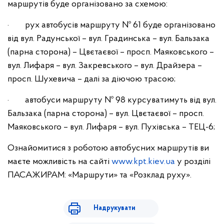
маршрутів буде організовано за схемою:
· рух автобусів маршруту № 61 буде організовано
від вул. Радунської – вул. Градинська – вул. Бальзака
(парна сторона) – Цвєтаєвої – просп. Маяковського –
вул. Лифаря – вул. Закревського – вул. Драйзера –
просп. Шухевича – далі за діючою трасою;
· автобуси маршруту № 98 курсуватимуть від вул.
Бальзака (парна сторона) – вул. Цвєтаєвої – просп.
Маяковського – вул. Лифаря – вул. Пухівська – ТЕЦ-6;
Ознайомитися з роботою автобусних маршрутів ви
маєте можливість на сайті
www.kpt.kiev.ua
у розділі
ПАСАЖИРАМ: «Маршрути» та «Розклад руху».
Надрукувати