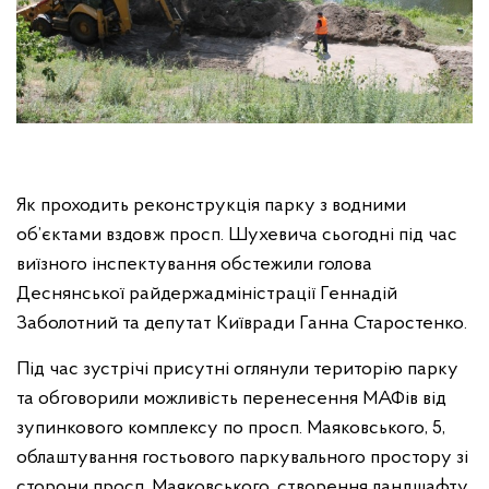
Як проходить реконструкція парку з водними
об’єктами вздовж просп. Шухевича сьогодні під час
виїзного інспектування обстежили голова
Деснянської райдержадміністрації Геннадій
Заболотний та депутат Київради Ганна Старостенко.
Під час зустрічі присутні оглянули територію парку
та обговорили можливість перенесення МАФів від
зупинкового комплексу по просп. Маяковського, 5,
облаштування гостьового паркувального простору зі
сторони просп. Маяковського, створення ландшафту