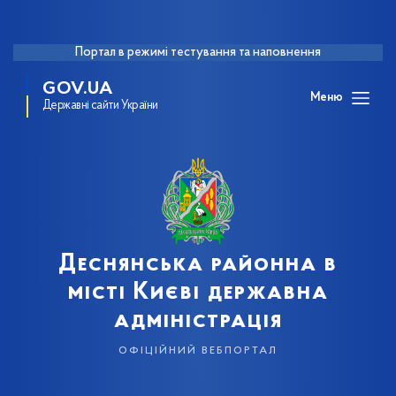
Портал в режимі тестування та наповнення
GOV.UA
Меню
Державні сайти України
Деснянська районна в
місті Києві державна
адміністрація
офіційний вебпортал