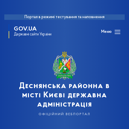
Портал в режимі тестування та наповнення
GOV.UA
Меню
Державні сайти України
Деснянська районна в
місті Києві державна
адміністрація
офіційний вебпортал