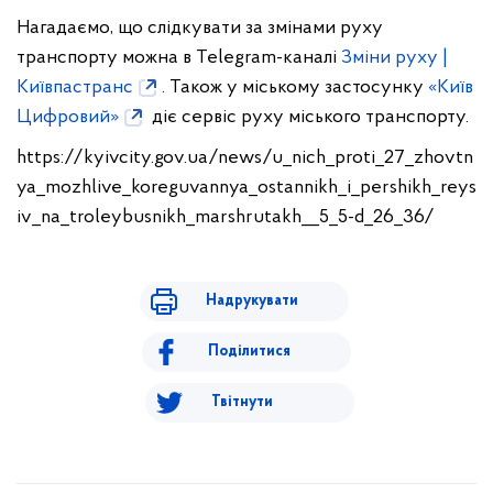
Нагадаємо, що слідкувати за змінами руху
транспорту можна в Telegram-каналі
Зміни руху |
Київпастранс
. Також у міському застосунку
«Київ
Цифровий»
діє сервіс руху міського транспорту.
https://kyivcity.gov.ua/news/u_nich_proti_27_zhovtn
ya_mozhlive_koreguvannya_ostannikh_i_pershikh_reys
iv_na_troleybusnikh_marshrutakh__5_5-d_26_36/
Надрукувати
Поділитися
Твітнути