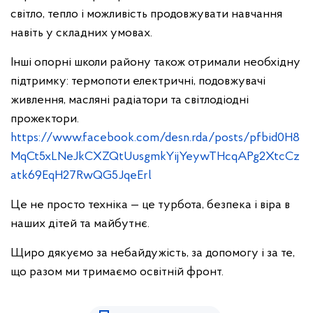
світло, тепло і можливість продовжувати навчання
навіть у складних умовах.
Інші опорні школи району також отримали необхідну
підтримку: термопоти електричні, подовжувачі
живлення, масляні радіатори та світлодіодні
прожектори.
https://www.facebook.com/desn.rda/posts/pfbid0H8
MqCt5xLNeJkCXZQtUusgmkYijYeywTHcqAPg2XtcCz
atk69EqH27RwQG5JqeErl
Це не просто техніка — це турбота, безпека і віра в
наших дітей та майбутнє.
Щиро дякуємо за небайдужість, за допомогу і за те,
що разом ми тримаємо освітній фронт.