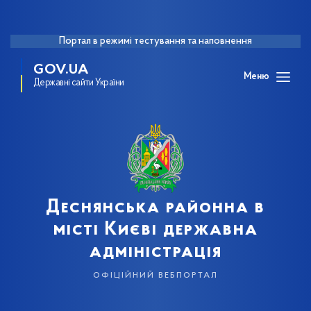
Портал в режимі тестування та наповнення
GOV.UA
Меню
Державні сайти України
Деснянська районна в
місті Києві державна
адміністрація
офіційний вебпортал